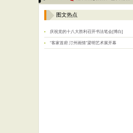
图文热点
庆祝党的十八大胜利召开书法笔会[博白]
“客家首府.汀州画情”梁明艺术展开幕