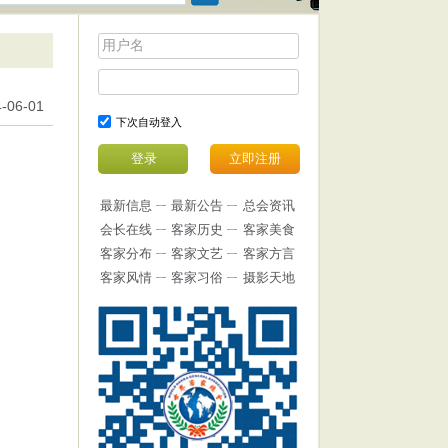
-06-01
下次自动登入
最新信息
ㄧ
最新公告
ㄧ
总会资讯
会长在线
ㄧ
客家历史
ㄧ
客家美食
客家分布
ㄧ
客家文艺
ㄧ
客家方言
客家风情
ㄧ
客家习俗
ㄧ
摄影天地