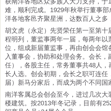
获南洋各地区众多族人大力支持，于19
难，顺利完成。1929年秋举行董事
洋各地客邑齐聚星洲，达数百人之多
胡文虎（永定）先贤荣任第一至第十届会长
程明列，董监事两年一届，每两年以票
位，组成新届董监事，再由创会会馆
入董事会，协助和处理会务。会长，
任），各股主任，常务董事共48人
长人选。创会初期，会长之职可连任
届）新马分家后，而成为两个不同国
南洋客属总会创会至今，进过几次大
楼建筑。按2013年冬记录，目前有252