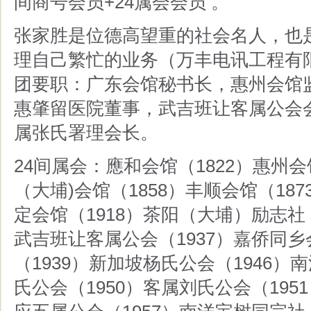
间商号会员+24属会会员 。
张家胜是位德高望重的社会名人，也
理自己繁忙的业务（万丰电讯工程有
团要职：广东会馆秘书长，惠州会馆
惠肇留医院董事，武吉班让客属公会
属张氏署理会长。
24间属会：應和会馆（1822）惠州会
（大埔)会馆（1858）丰顺会馆（18
定会馆（1918）茶阳（大埔）励志社（
武吉班让客属公会（1937）嘉侨同乡
（1939）新加坡杨氏公会（1946）
氏公会（1950）客属刘氏公会（195